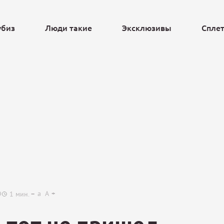
убиз
Люди такие
Эксклюзивы
Спле
Ещё
a
A
9
1
мин.