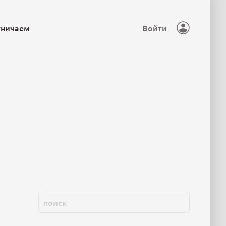
тничаем
Войти