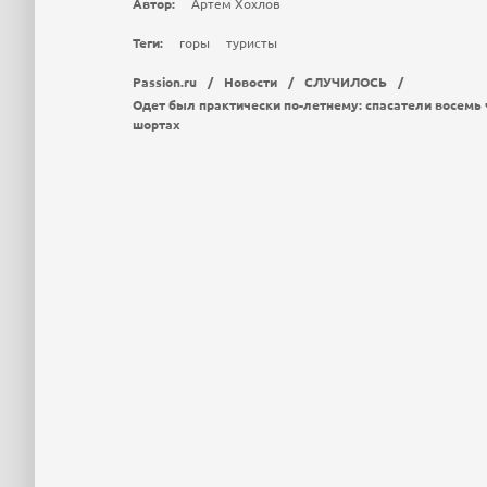
Автор:
Артем Хохлов
Теги:
горы
туристы
Passion.ru
/
Новости
/
СЛУЧИЛОСЬ
/
Одет был практически по-летнему: спасатели восемь 
шортах