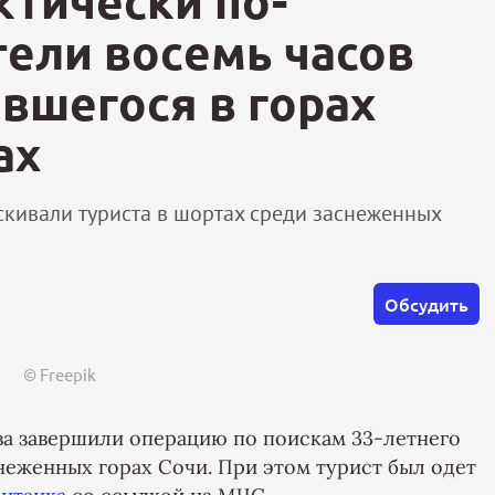
ктически по-
тели восемь часов
вшегося в горах
ах
скивали туриста в шортах среди заснеженных
Обсудить
© Freepik
ва завершили операцию по поискам 33-летнего
неженных горах Сочи. При этом турист был одет