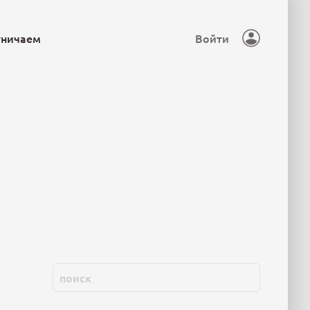
тничаем
Войти