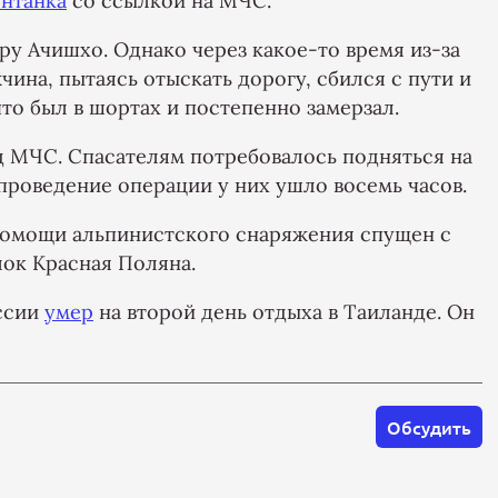
нтанка
со ссылкой на МЧС.
ру Ачишхо. Однако через какое-то время из-за
ина, пытаясь отыскать дорогу, сбился с пути и
то был в шортах и постепенно замерзал.
д МЧС. Спасателям потребовалось подняться на
 проведение операции у них ушло восемь часов.
 помощи альпинистского снаряжения спущен с
лок Красная Поляна.
оссии
умер
на второй день отдыха в Таиланде. Он
Обсудить