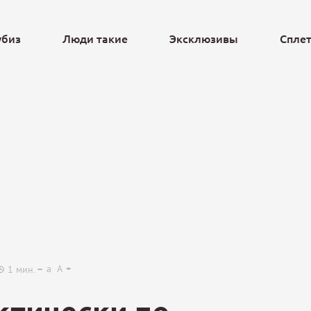
убиз
Люди такие
Эксклюзивы
Спле
Ещё
a
A
1
мин.