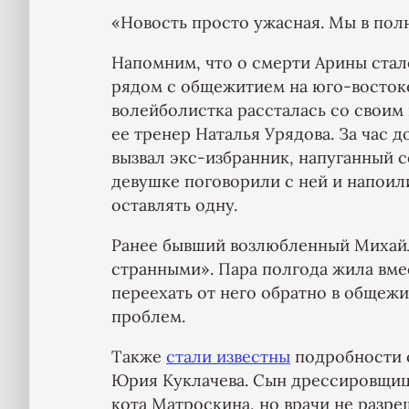
«Новость просто ужасная. Мы в пол
Напомним, что о смерти Арины стал
рядом с общежитием на юго-востоке
волейболистка рассталась со свои
ее тренер Наталья Урядова. За час 
вызвал экс-избранник, напуганный 
девушке поговорили с ней и напоили
оставлять одну.
Ранее бывший возлюбленный Миха
странными». Пара полгода жила вме
переехать от него обратно в общежи
проблем.
Также
стали известны
подробности с
Юрия Куклачева. Сын дрессировщица
кота Матроскина, но врачи не разре