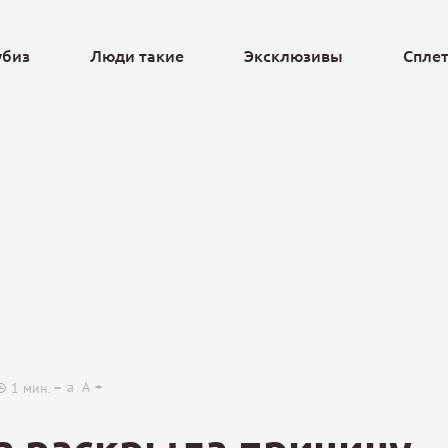
убиз
Люди такие
Эксклюзивы
Спле
Ещё
a
A
1
мин.