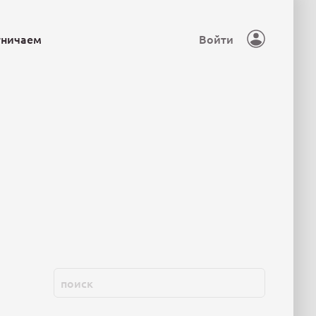
тничаем
Войти