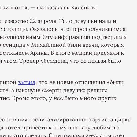
ном шоке», — высказалась Халецкая.
о известно 22 апреля. Тело девушки нашли
 столицы. Оказалось, что перед случившимся
м возлюбленным. Эту информацию подтвердила
до суицида у Михайлиной были врачи, которых
состоянием Арины. В итоге медики приехали к
 чаем. Тренер убеждена, что ее нельзя было
йлиной
заявил
, что ее новые отношения «были
сте, а накануне смерти девушка решила
тие. Кроме этого, у нее было много других
остояния госпитализированного артиста цирка
 хотел привести к нему в палату любимого
шили это сделать. С питомцами звезда сможет