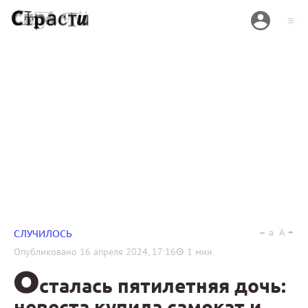
a
A
СЛУЧИЛОСЬ
Опубликовано
16 апреля 2024, 17:16
1
мин.
О
сталась пятилетняя дочь:
невеста купила самокат и