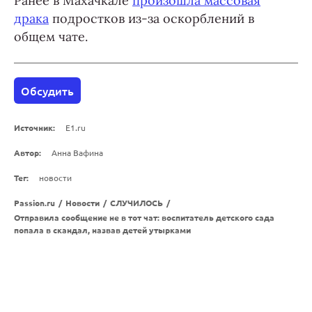
Ранее в Махачкале
произошла массовая
драка
подростков из-за оскорблений в
общем чате.
Обсудить
Источник:
E1.ru
Автор:
Анна Вафина
Тег:
новости
Passion.ru
/
Новости
/
СЛУЧИЛОСЬ
/
Отправила сообщение не в тот чат: воспитатель детского сада
попала в скандал, назвав детей утырками