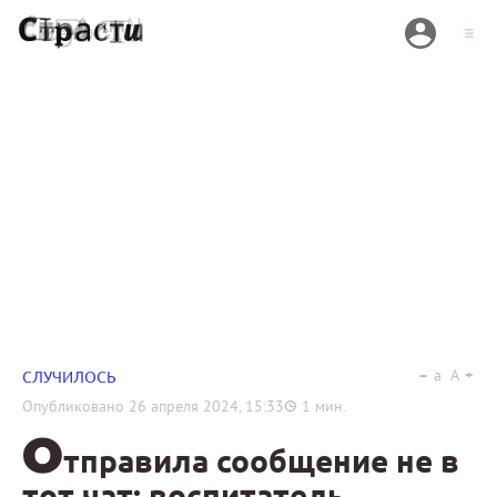
a
A
СЛУЧИЛОСЬ
Опубликовано
26 апреля 2024, 15:33
1
мин.
О
тправила сообщение не в
тот чат: воспитатель