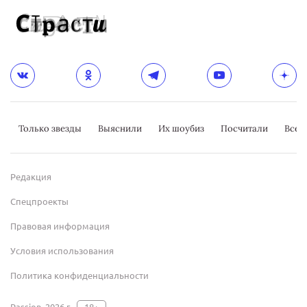
Только звезды
Выяснили
Их шоубиз
Посчитали
Всер
Редакция
Спецпроекты
Правовая информация
Условия использования
Политика конфиденциальности
Passion, 2026 г.
18+