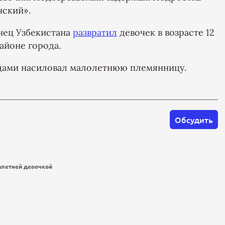
ский».
нец Узбекистана
развратил
девочек в возрасте 12
айоне города.
одами насиловал малолетнюю племянницу.
Обсудить
илетней девочкой