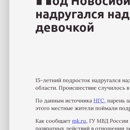
од Новосиби
надругался на
девочкой
15-летний подросток надругался на
области. Происшествие случилось в
По данным источника
НГС
, парень 
этого местные жители поймали подр
Как сообщает
mk.ru
, ГУ МВД России
развратных действий в отношении д