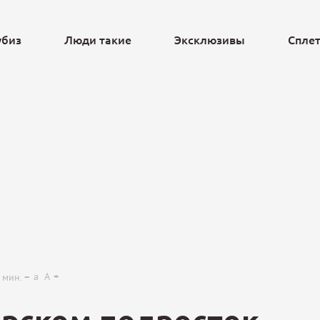
убиз
Люди такие
Эксклюзивы
Спле
Ещё
a
A
мин.