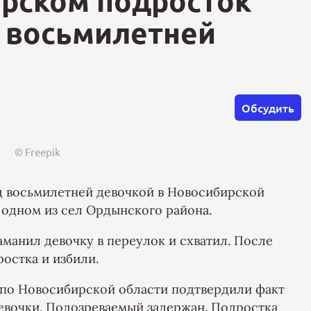
рском подросток
д восьмилетней
Обсудить
© Freepik
д восьмилетней девочкой в Новосибирской
 одном из сел Ордынского района.
заманил девочку в переулок и схватил. После
остка и избили.
 по Новосибирской области подтвердили факт
евочки. Подозреваемый задержан. Подростка