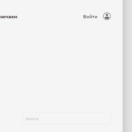
тничаем
Войти