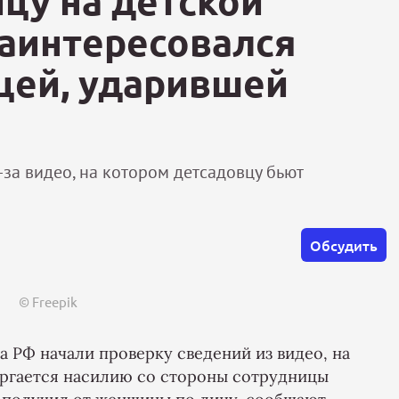
ицу на детской
заинтересовался
цей, ударившей
-за видео, на котором детсадовцу бьют
Обсудить
© Freepik
 РФ начали проверку сведений из видео, на
ергается насилию со стороны сотрудницы