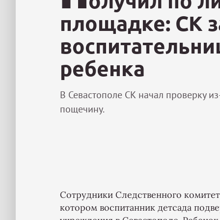
олучил по л
площадке: СК 
воспитательни
ребенка
В Севастополе СК начал проверку из
пощечину.
Сотрудники Следственного комитета
котором воспитанник детсада подв