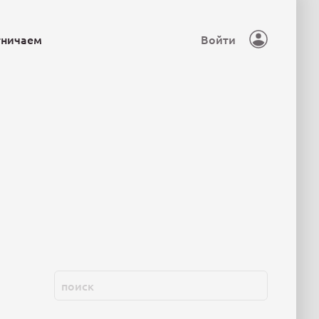
тничаем
Войти