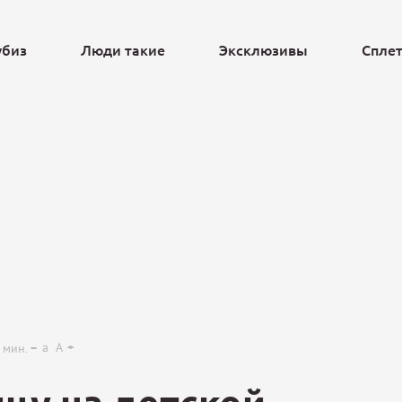
убиз
Люди такие
Эксклюзивы
Спле
Ещё
a
A
мин.