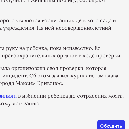
к получил от женщины по лицу, сообщают
торого являются воспитанник детского сада и
ка учреждения. На ней несовершеннолетний
а руку на ребенка, пока неизвестно. Ее
 правоохранительных органов в ходе проверки.
ыла организована своя проверка, которая
 инцидент. Об этом заявил журналистам глава
города Максим Кривонос.
винили
в избиении ребенка до сотрясения мозга.
кому истязанию.
Обсудить