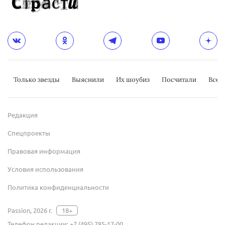
Только звезды
Выяснили
Их шоубиз
Посчитали
Всер
Редакция
Спецпроекты
Правовая информация
Условия использования
Политика конфиденциальности
Passion, 2026 г.
18+
Телефон редакции:
+7 (495) 785-17-00