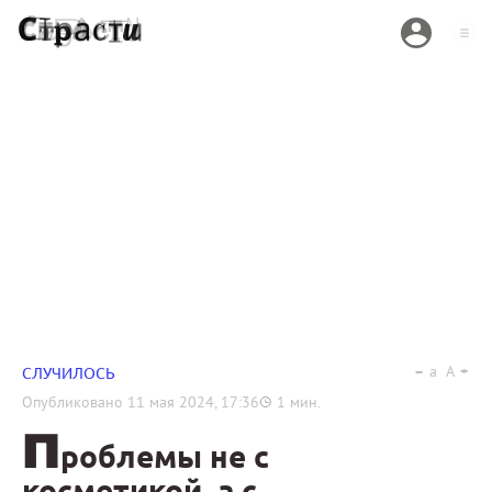
a
A
СЛУЧИЛОСЬ
Опубликовано
11 мая 2024, 17:36
1
мин.
П
роблемы не с
косметикой, а с