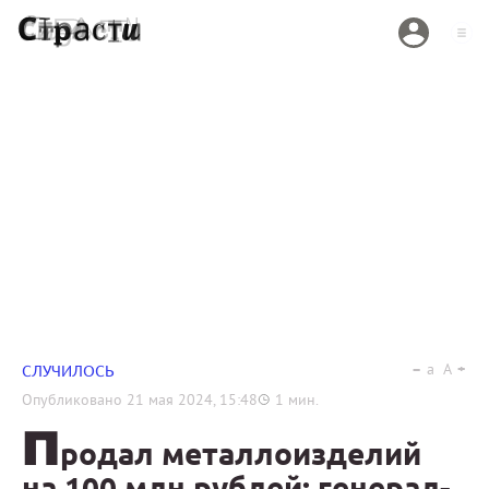
a
A
СЛУЧИЛОСЬ
Опубликовано
21 мая 2024, 15:48
1
мин.
П
родал металлоизделий
на 100 млн рублей: генерал-