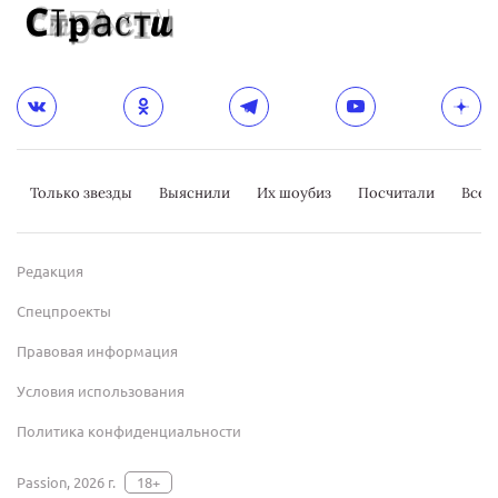
Только звезды
Выяснили
Их шоубиз
Посчитали
Всер
Редакция
Спецпроекты
Правовая информация
Условия использования
Политика конфиденциальности
Passion, 2026 г.
18+