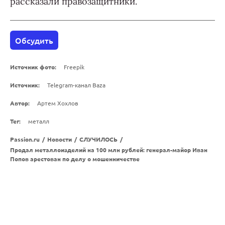
рассказали правозащитники.
Обсудить
Источник фото:
Freepik
Источник:
Telegram-канал Baza
Автор:
Артем Хохлов
Тег:
металл
Passion.ru
/
Новости
/
СЛУЧИЛОСЬ
/
Продал металлоизделий на 100 млн рублей: генерал-майор Иван
Попов арестован по делу о мошенничестве