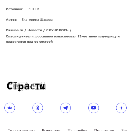
Источник:
РЕН ТВ
Автор:
Екатерина Шахова
Passion.ru
/
Новости
/
СЛУЧИЛОСЬ
/
Спасли учителя: россиянин изнасиловал 12-летнюю падчерицу и
надругался над ее сестрой
Только звезды
Выяснили
Их шоубиз
Посчитали
Всер