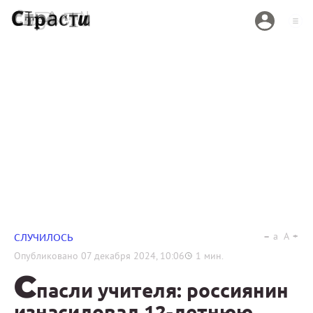
a
A
СЛУЧИЛОСЬ
Опубликовано
07 декабря 2024, 10:06
1
мин.
С
пасли учителя: россиянин
изнасиловал 12-летнюю