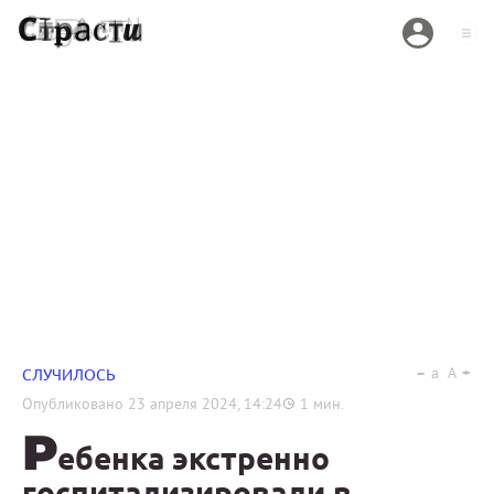
a
A
СЛУЧИЛОСЬ
Опубликовано
23 апреля 2024, 14:24
1
мин.
Р
ебенка экстренно
госпитализировали в