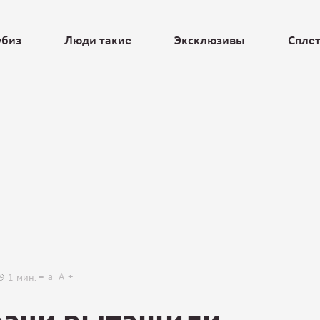
убиз
Люди такие
Эксклюзивы
Спле
Ещё
a
A
1
мин.