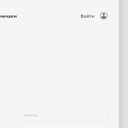
тничаем
Войти