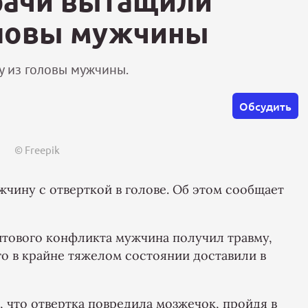
рачи вытащили
оловы мужчины
у из головы мужчины.
Обсудить
© Freepik
жчину с отверткой в голове. Об этом сообщает
ытового конфликта мужчина получил травму,
Его в крайне тяжелом состоянии доставили в
 что отвертка повредила мозжечок, пройдя в