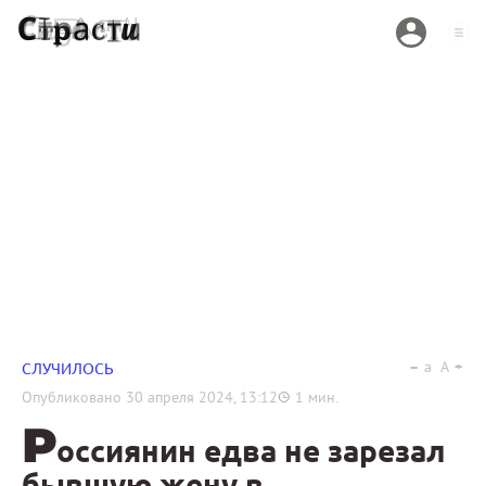
a
A
СЛУЧИЛОСЬ
Опубликовано
30 апреля 2024, 13:12
1
мин.
Р
оссиянин едва не зарезал
бывшую жену в