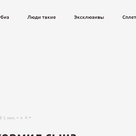
убиз
Люди такие
Эксклюзивы
Спле
Ещё
a
A
1
мин.