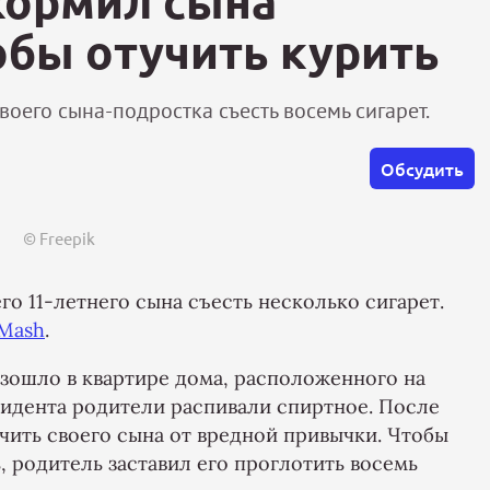
кормил сына
обы отучить курить
воего сына-подростка съесть восемь сигарет.
Обсудить
© Freepik
го 11-летнего сына съесть несколько сигарет.
 Mash
.
зошло в квартире дома, расположенного на
цидента родители распивали спиртное. После
учить своего сына от вредной привычки. Чтобы
, родитель заставил его проглотить восемь