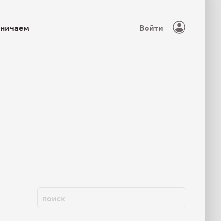
тничаем
Войти