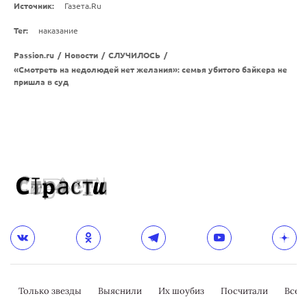
Источник:
Газета.Ru
Тег:
наказание
Passion.ru
/
Новости
/
СЛУЧИЛОСЬ
/
«Смотреть на недолюдей нет желания»: семья убитого байкера не
пришла в суд
Только звезды
Выяснили
Их шоубиз
Посчитали
Всер