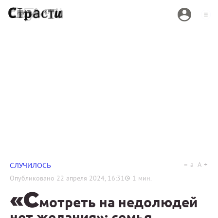
a
A
СЛУЧИЛОСЬ
Опубликовано
22 апреля 2024, 16:31
1
мин.
«С
мотреть на недолюдей
нет желания»: семья