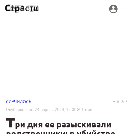
a
A
СЛУЧИЛОСЬ
Опубликовано
24 апреля 2024, 12:00
1
мин.
Т
ри дня ее разыскивали
родственники: в убийстве