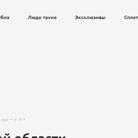
убиз
Люди такие
Эксклюзивы
Спле
Ещё
a
A
мин.