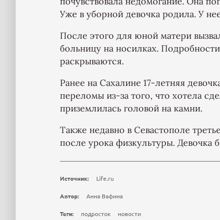
почувствовала недомогание. Она поп
Уже в уборной девочка родила. У нее
После этого для юной матери вызва
больницу на носилках. Подробности
раскрываются.
Ранее на Сахалине 17-летняя девочк
переломы из-за того, что хотела сд
приземлилась головой на камни.
Также недавно в Севастополе трет
после урока физкультуры. Девочка б
Источник:
Life.ru
Автор:
Анна Вафина
Теги:
подросток
новости