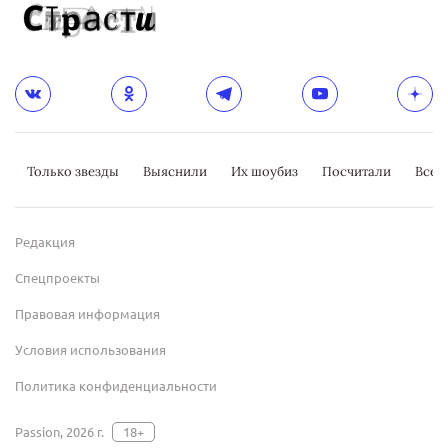
Только звезды
Выяснили
Их шоубиз
Посчитали
Всер
Редакция
Спецпроекты
Правовая информация
Условия использования
Политика конфиденциальности
Passion, 2026 г.
18+