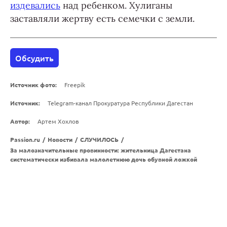
издевались
над ребенком. Хулиганы
заставляли жертву есть семечки с земли.
Обсудить
Источник фото:
Freepik
Источник:
Telegram-канал Прокуратура Республики Дагестан
Автор:
Артем Хохлов
Passion.ru
/
Новости
/
СЛУЧИЛОСЬ
/
За малозначительные провинности: жительница Дагестана
систематически избивала малолетнюю дочь обувной ложкой