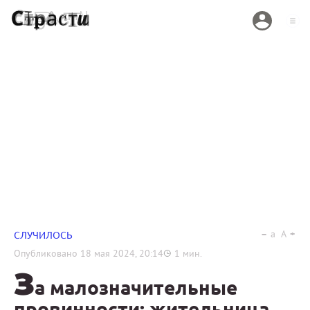
a
A
СЛУЧИЛОСЬ
Опубликовано
18 мая 2024, 20:14
1
мин.
З
а малозначительные
провинности: жительница