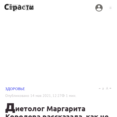
a
A
ЗДОРОВЬЕ
Опубликовано
14 мая 2021, 12:27
1
мин.
Д
иетолог Маргарита
Королева рассказала, как не