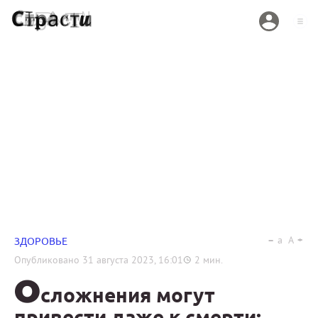
a
A
ЗДОРОВЬЕ
Опубликовано
31 августа 2023, 16:01
2
мин.
О
сложнения могут
привести даже к смерти: