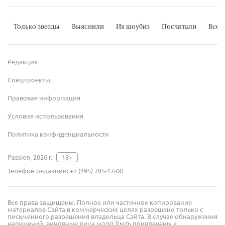
Только звезды
Выяснили
Их шоубиз
Посчитали
Всер
Редакция
Спецпроекты
Правовая информация
Условия использования
Политика конфиденциальности
Passion, 2026 г.
18+
Телефон редакции:
+7 (495) 785-17-00
Все права защищены. Полное или частичное копирование
материалов Сайта в коммерческих целях разрешено только с
письменного разрешения владельца Сайта. В случае обнаружения
нарушений, виновные лица могут быть привлечены к