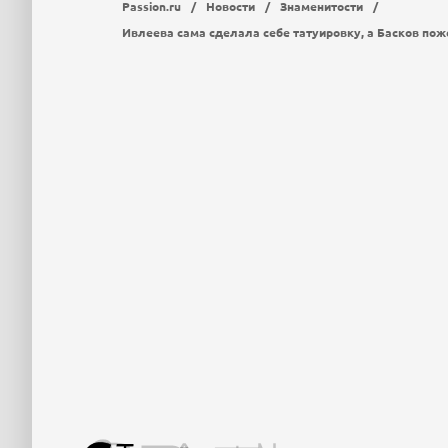
Passion.ru
/
Новости
/
Знаменитости
/
Ивлеева сама сделала себе татуировку, а Басков по