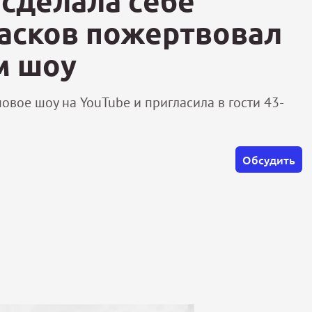
 сделала себе
Басков пожертвовал
м шоу
овое шоу на YouTube и пригласила в гости 43-
Обсудить