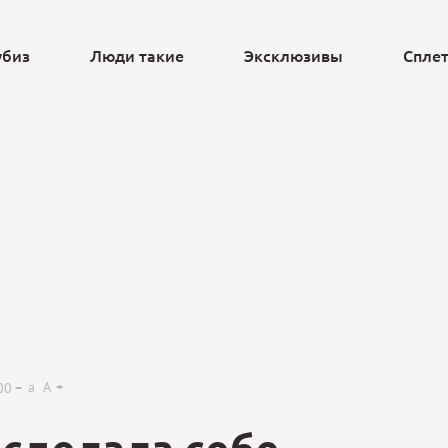
убиз
Люди такие
Эксклюзивы
Спле
Ещё
a
A
00