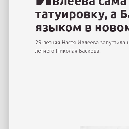
влеева сама
татуировку, а 
языком в ново
29-летняя Настя Ивлеева запустила н
летнего Николая Баскова.