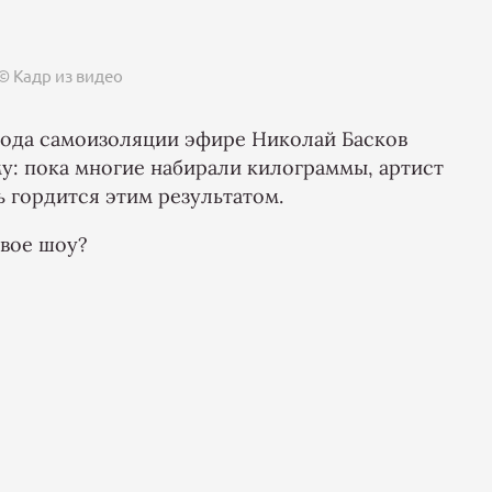
© Кадр из видео
иода самоизоляции эфире Николай Басков
: пока многие набирали килограммы, артист
 гордится этим результатом.
овое шоу?