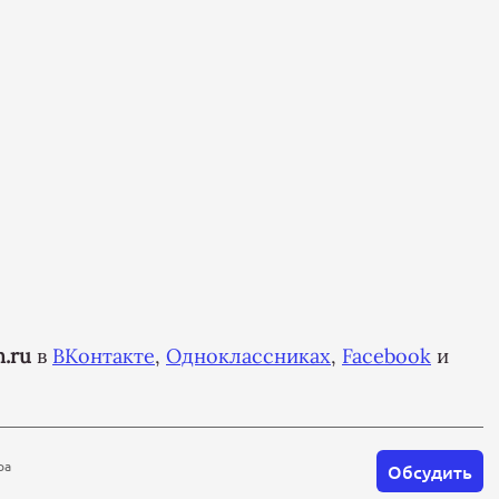
.ru
в
ВКонтакте
,
Одноклассниках
,
Facebook
и
ра
Обсудить