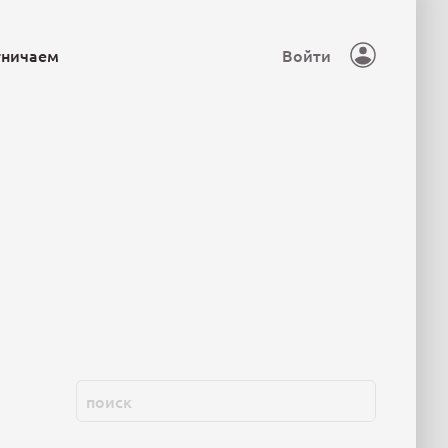
тничаем
Войти