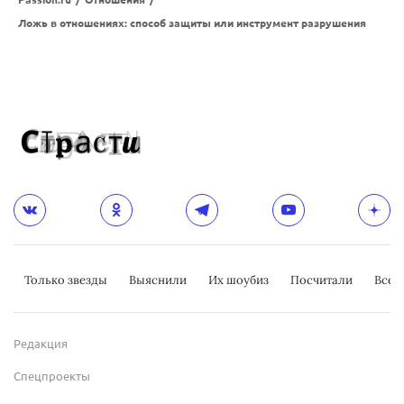
Ложь в отношениях: способ защиты или инструмент разрушения
Только звезды
Выяснили
Их шоубиз
Посчитали
Всер
Редакция
Спецпроекты