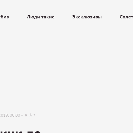
убиз
Люди такие
Эксклюзивы
Спле
Ещё
a
A
2019, 00:00