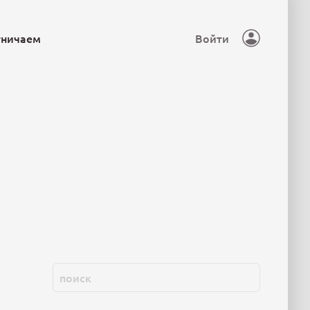
тничаем
Войти