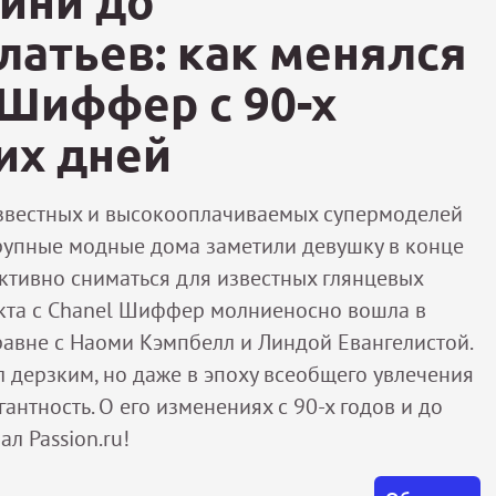
ини до
латьев: как менялся
 Шиффер с 90-х
их дней
звестных и высокооплачиваемых супермоделей
Крупные модные дома заметили девушку в конце
 активно сниматься для известных глянцевых
кта с Chanel Шиффер молниеносно вошла в
авне с Наоми Кэмпбелл и Линдой Евангелистой.
л дерзким, но даже в эпоху всеобщего увлечения
нтность. О его изменениях с 90-х годов и до
л Passion.ru!