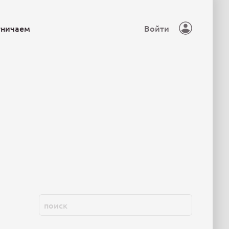
тничаем
Войти