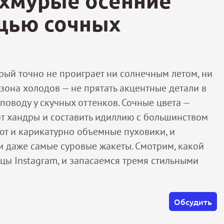
 хмурые осенние
щью сочных
орый точно не проиграет ни солнечным летом, ни
езона холодов — не прятать акцентные детали в
поводу у скучных оттенков. Сочные цвета —
от хандры и составить идиллию с большинством
ют и карикатурно объемные пуховики, и
 даже самые суровые жакеты. Смотрим, какой
цы Instagram, и запасаемся тремя стильными
Обсудить