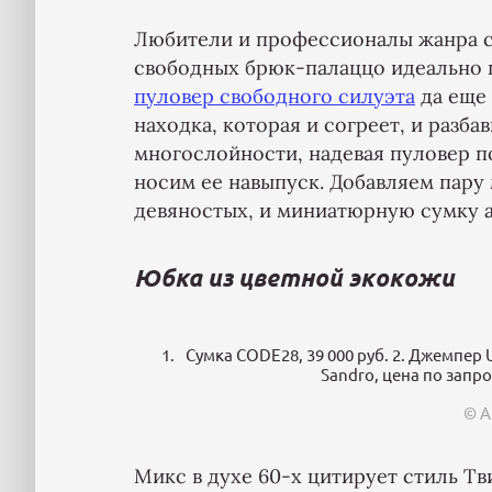
Любители и профессионалы жанра ca
свободных брюк-палаццо идеально 
пуловер свободного силуэта
да еще 
находка, которая и согреет, и разб
многослойности, надевая пуловер п
носим ее навыпуск. Добавляем пару 
девяностых, и миниатюрную сумку а
Юбка из цветной экокожи
Сумка CODE28, 39 000 руб. 2. Джемпер Un
Sandro, цена по запро
© А
Микс в духе 60-х цитирует стиль Тви