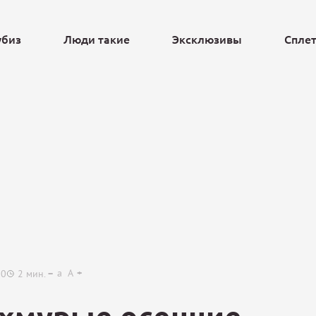
убиз
Люди такие
Эксклюзивы
Спле
Ещё
a
A
00
2
мин.