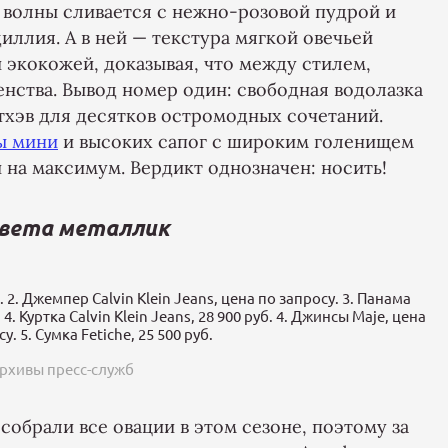
 волны сливается с нежно-розовой пудрой и
ллия. А в ней — текстура мягкой овечьей
 экокожей, доказывая, что между стилем,
енства. Вывод номер один: свободная водолазка
хэв для десятков остромодных сочетаний.
ы мини
и высоких сапог с широким голенищем
 на максимум. Вердикт однозначен: носить!
цвета металлик
. 2. Джемпер Calvin Klein Jeans, цена по запросу. 3. Панама
4. Куртка Calvin Klein Jeans, 28 900 руб. 4. Джинсы Maje, цена
у. 5. Сумка Fetiche, 25 500 руб.
рхивы пресс-служб
собрали все овации в этом сезоне, поэтому за