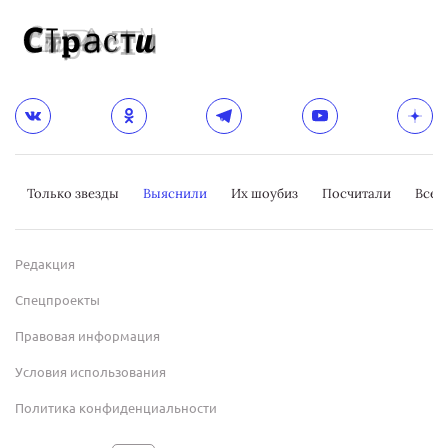
Только звезды
Выяснили
Их шоубиз
Посчитали
Всер
Редакция
Спецпроекты
Правовая информация
Условия использования
Политика конфиденциальности