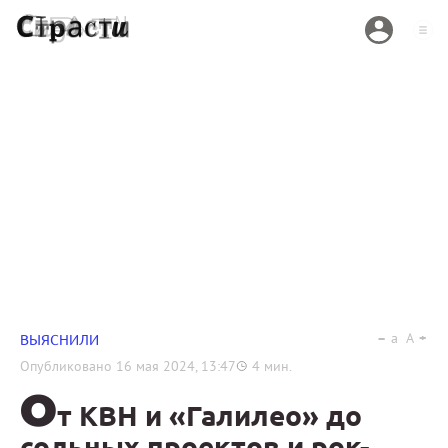
a
A
ВЫЯСНИЛИ
Опубликовано
16 мая 2024, 13:47
4
мин.
О
т КВН и «Галилео» до
сольных проектов и рок-