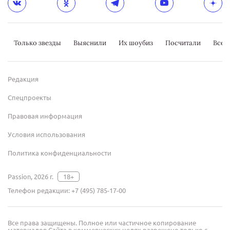
Только звезды
Выяснили
Их шоубиз
Посчитали
Всер
Редакция
Спецпроекты
Правовая информация
Условия использования
Политика конфиденциальности
Passion, 2026 г.
18+
Телефон редакции:
+7 (495) 785-17-00
Все права защищены. Полное или частичное копирование
материалов Сайта в коммерческих целях разрешено только с