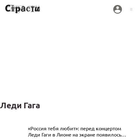
Леди Гага
Леди Гага появилась на публике
«Россия тебя любит»: перед концертом
Леди Гаги в Лионе на экране появилось
в новом образе с обесцвеченными