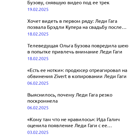
Бузову, снявшую видео под ее трек
19.02.2025
Хочет видеть в первом ряду: Леди Гага
позвала Брэдли Купера на свадьбу после
скандала с фиктивным романом
18.02.2025
Телеведущая Ольга Бузова повредила шею
в попытке привлечь внимание Леди Гаги
18.02.2025
«Есть ее нотки»: продюсер отреагировал на
обвинения Zivert в копировании Леди Гаги
06.02.2025
Выяснилось, почему Леди Гага резко
поскромнела
06.02.2025
«Кому там что не нравилось»: Ида Галич
оценила появление Леди Гаги с ее
прической
03.02.2025