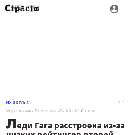
a
A
ИХ ШОУБИЗ
Опубликовано
09 октября 2024, 17:57
1
мин.
Л
еди Гага расстроена из-за
низких рейтингов второй