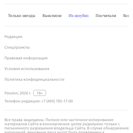
Только звезды
Выяснили
Их шоубиз
Посчитали
Всер
Редакция
Спецпроекты
Правовая информация
Условия использования
Политика конфиденциальности
Passion, 2026 г.
18+
Телефон редакции:
+7 (495) 785-17-00
Все права защищены. Полное или частичное копирование
материалов Сайта в коммерческих целях разрешено только с
письменного разрешения владельца Сайта. В случае обнаружения
нарушений, виновные лица могут быть привлечены к