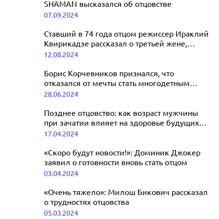
SHAMAN высказался об отцовстве
07.09.2024
Ставший в 74 года отцом режиссер Ираклий
Квирикадзе рассказал о третьей жене,
которая моложе него на 41 год
12.08.2024
Борис Корчевников признался, что
отказался от мечты стать многодетным
отцом
28.06.2024
Позднее отцовство: как возраст мужчины
при зачатии влияет на здоровье будущих
детей
17.04.2024
«Скоро будут новости!»: Доминик Джокер
заявил о готовности вновь стать отцом
03.04.2024
«Очень тяжело»: Милош Бикович рассказал
о трудностях отцовства
05.03.2024