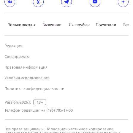
Только звезды
Выяснили
Их шоубиз
Посчитали
Всер
Редакция
Спецпроекты
Правовая информация
Условия использования
Политика конфиденциальности
Passion, 2026 г.
18+
Телефон редакции:
+7 (495) 785-17-00
Все права защищены. Полное или частичное копирование
материалов Сайта в коммерческих целях разрешено только с