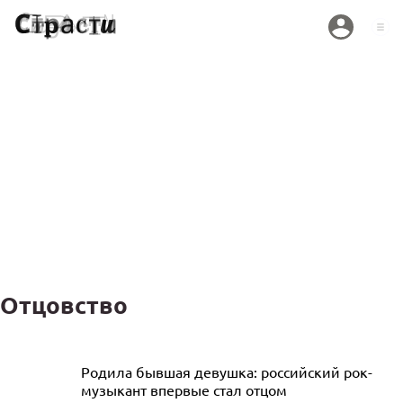
Отцовство
«Обидно за себя»: Митя Фомин жалеет,
Родила бывшая девушка: российский рок-
музыкант впервые стал отцом
что не стал отцом