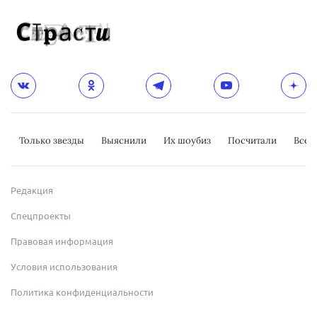
Только звезды
Выяснили
Их шоубиз
Посчитали
Всер
Редакция
Спецпроекты
Правовая информация
Условия использования
Политика конфиденциальности