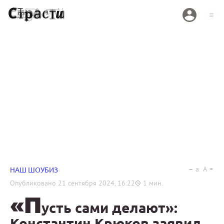
a
A
НАШ ШОУБИЗ
Опубликовано
21 сентября 2024, 16:22
1
мин.
«П
усть сами делают»:
Константин Крюков заявил