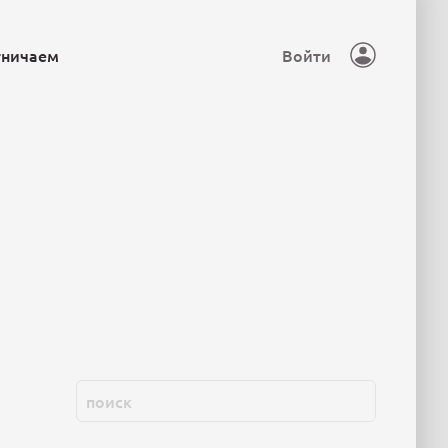
тничаем
Войти