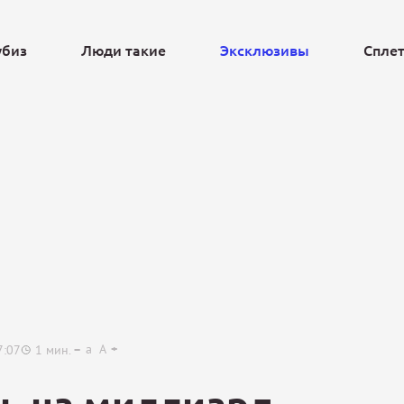
убиз
Люди такие
Эксклюзивы
Спле
Ещё
a
A
7:07
1
мин.