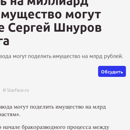
ь на миллиард
имущество могут
де Сергей Шнуров
га
вода могут поделить имущество на млрд рублей.
Обсудить
© Starface.ru
звода могут поделить имущество на млрд
растям».
о начале бракоразводного процесса между