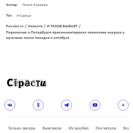
Автор:
Лилия Караева
Тег:
ягодицы
Passion.ru
/
Новости
/
И ТАКОЕ БЫВАЕТ
/
Перевозчик в Петербурге прокомментировал появление некроза у
мужчины после поездки в автобусе
Только звезды
Выяснили
Их шоубиз
Посчитали
Всер