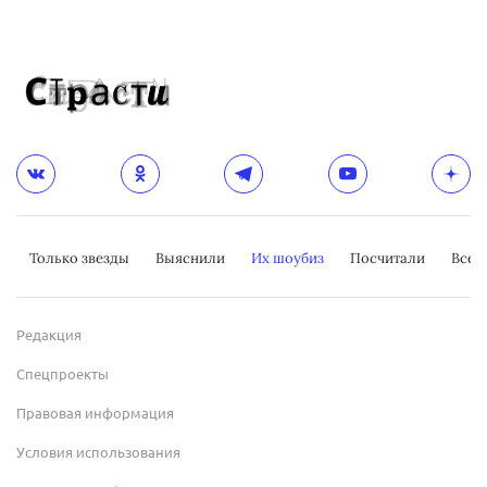
Только звезды
Выяснили
Их шоубиз
Посчитали
Всер
Редакция
Спецпроекты
Правовая информация
Условия использования