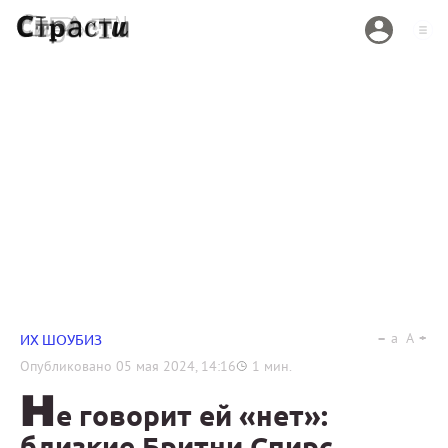
a
A
ИХ ШОУБИЗ
Опубликовано
05 мая 2024, 14:16
1
мин.
Н
е говорит ей «нет»:
близкие Бритни Спирс