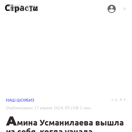
a
A
НАШ ШОУБИЗ
Опубликовано
27 апреля 2024, 09:21
1
мин.
А
мина Усманилаева вышла
из себя, когда узнала