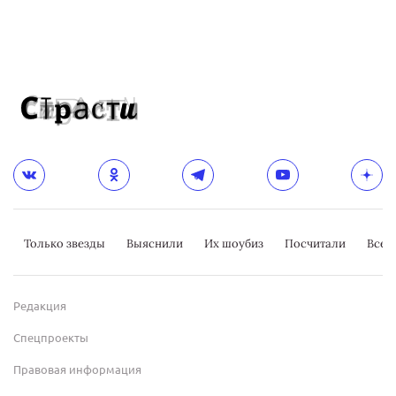
Только звезды
Выяснили
Их шоубиз
Посчитали
Всер
Редакция
Спецпроекты
Правовая информация