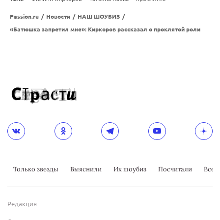
Passion.ru
/
Новости
/
НАШ ШОУБИЗ
/
«Батюшка запретил мне»: Киркоров рассказал о проклятой роли
Только звезды
Выяснили
Их шоубиз
Посчитали
Всер
Редакция