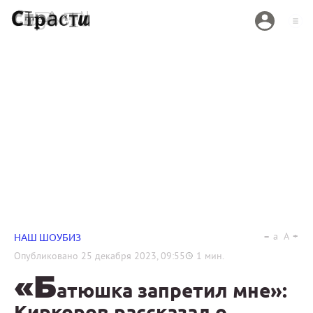
a
A
НАШ ШОУБИЗ
Опубликовано
25 декабря 2023, 09:55
1
мин.
«Б
атюшка запретил мне»:
Киркоров рассказал о