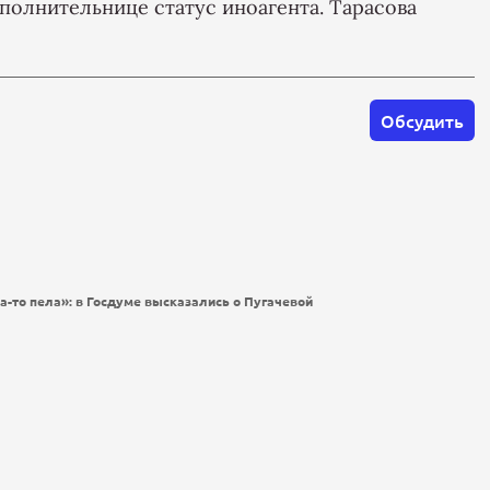
сполнительнице статус иноагента. Тарасова
Обсудить
-то пела»: в Госдуме высказались о Пугачевой