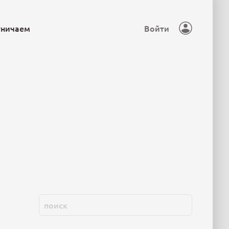
тничаем
Войти