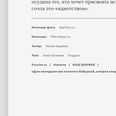
осудила тех, кто хочет присвоить и
сочла это «идиотством».
Источник фото:
Starface.ru
Источник:
РИА Новости
Автор:
Лилия Караева
Теги:
Алла Пугачева
Госдума
Passion.ru
/
Новости
/
НАШ ШОУБИЗ
/
«Для молодежи она является бабушкой, которая когда