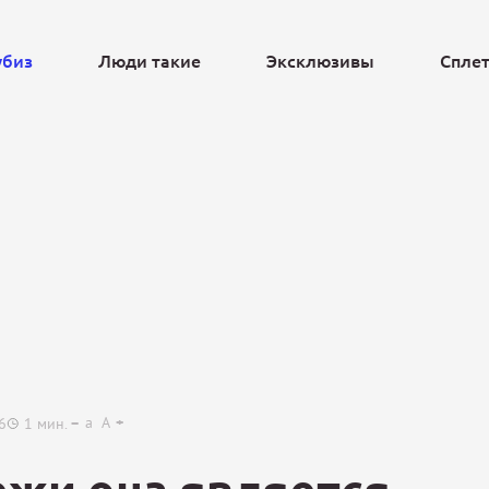
убиз
Люди такие
Эксклюзивы
Спле
Ещё
a
A
6
1
мин.