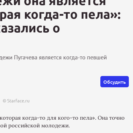
жи она является
рая когда-то пела»:
азались о
дежи Пугачева является когда-то певшей
Обсудить
© Starface.ru
 которая когда-то для кого-то пела». Она точно
ной российской молодежи.