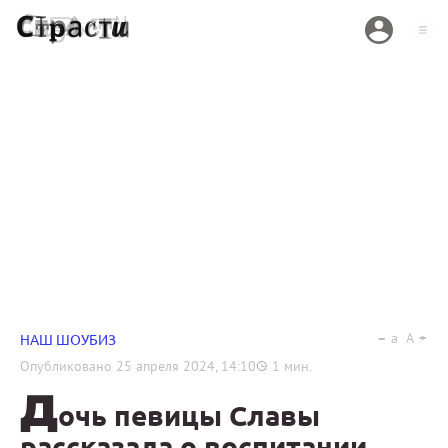
a
A
НАШ ШОУБИЗ
Опубликовано
25 апреля 2024, 14:10
1
мин.
Д
очь певицы Славы
рассказала о воспитании