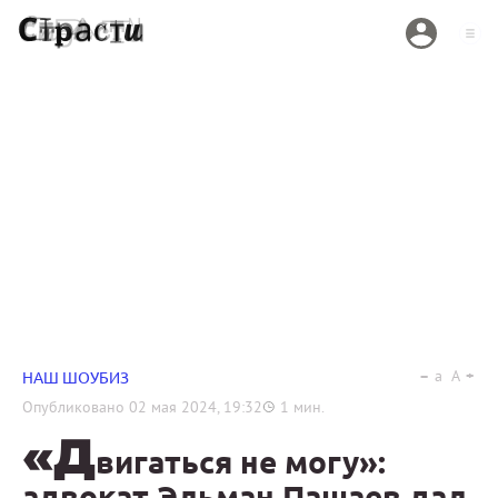
a
A
НАШ ШОУБИЗ
Опубликовано
02 мая 2024, 19:32
1
мин.
«Д
вигаться не могу»:
адвокат Эльман Пашаев дал