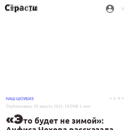
a
A
НАШ ШОУБИЗ
Опубликовано
28 августа 2025, 18:09
1
мин.
«Э
то будет не зимой»:
Анфиса Чехова рассказала