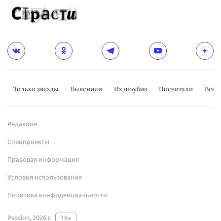
Только звезды
Выяснили
Их шоубиз
Посчитали
Всер
Редакция
Спецпроекты
Правовая информация
Условия использования
Политика конфиденциальности
Passion, 2026 г.
18+