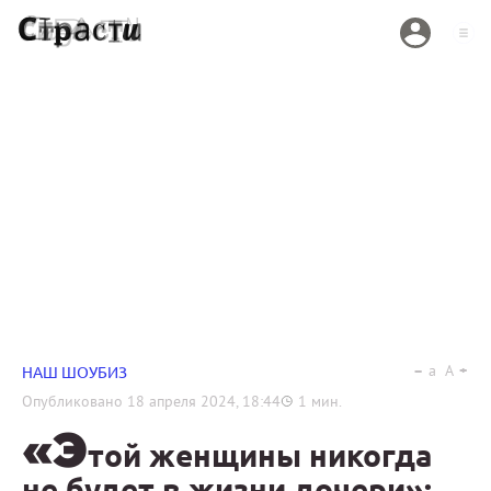
a
A
НАШ ШОУБИЗ
Опубликовано
18 апреля 2024, 18:44
1
мин.
«Э
той женщины никогда
не будет в жизни дочери»: