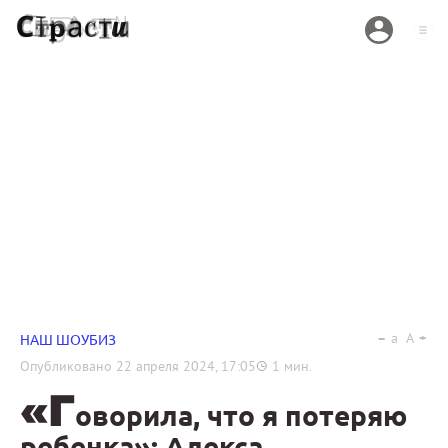
a
A
НАШ ШОУБИЗ
Опубликовано
22 апреля 2024, 17:05
1
мин.
«Г
оворила, что я потеряю
ребенка»: Алекса