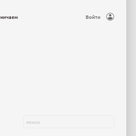
тничаем
Войти