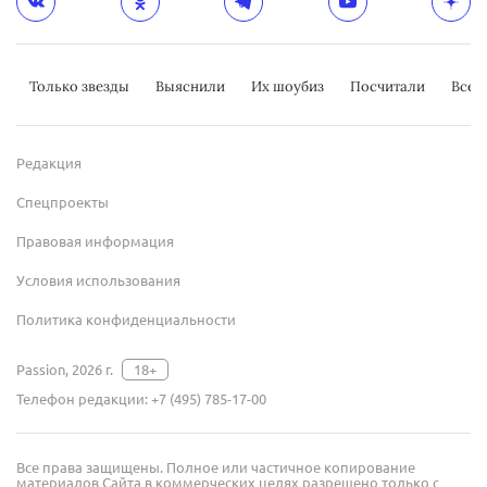
Только звезды
Выяснили
Их шоубиз
Посчитали
Всер
Редакция
Спецпроекты
Правовая информация
Условия использования
Политика конфиденциальности
Passion, 2026 г.
18+
Телефон редакции:
+7 (495) 785-17-00
Все права защищены. Полное или частичное копирование
материалов Сайта в коммерческих целях разрешено только с