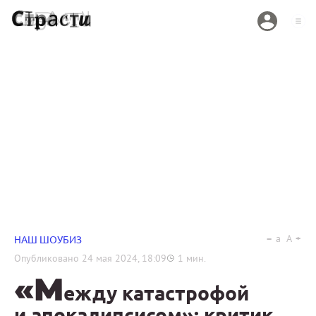
a
A
НАШ ШОУБИЗ
Опубликовано
24 мая 2024, 18:09
1
мин.
«М
ежду катастрофой
и апокалипсисом»: критик