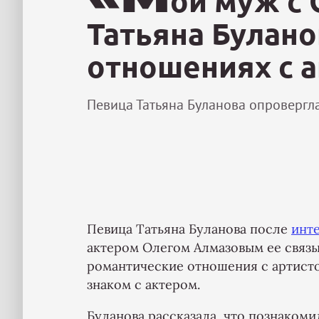
ой муж с 
Татьяна Булано
отношениях с 
Певица Татьяна Буланова опровергл
Певица Татьяна Буланова после
инт
актером Олегом Алмазовым ее связы
романтические отношения с артисто
знаком с актером.
Буланова рассказала, что познакомил