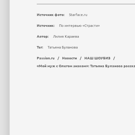
Источник фото:
Starface.ru
Источник:
По интервью «Страсти»
Автор:
Лилия Караева
Тег:
Татьяна Буланова
Passion.ru
/
Новости
/
НАШ ШОУБИЗ
/
«Мой муж с Олегом знаком»: Татьяна Буланова расск