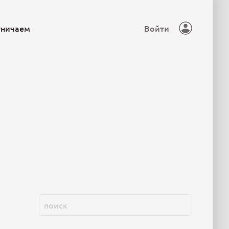
тничаем
Войти