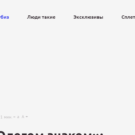
убиз
Люди такие
Эксклюзивы
Спле
Ещё
a
A
1
мин.