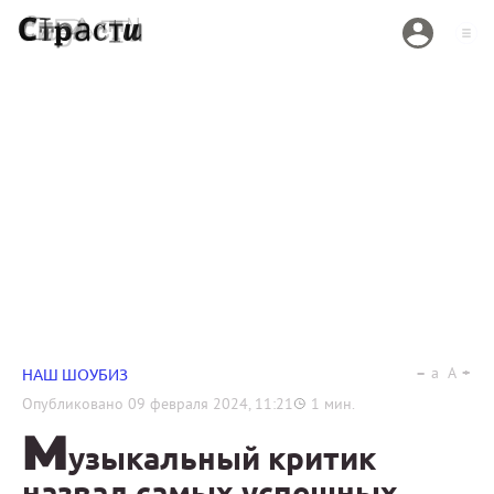
a
A
НАШ ШОУБИЗ
Опубликовано
09 февраля 2024, 11:21
1
мин.
М
узыкальный критик
назвал самых успешных