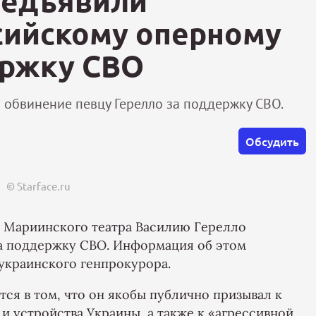
редъявили
сийскому оперному
ержку СВО
 обвинение певцу Герелло за поддержку СВО.
Обсудить
© Starface.ru
у Мариинского театра Василию Герелло
за поддержку СВО. Информация об этом
украинского генпрокурора.
ся в том, что он якобы публично призывал к
и устройства Украины, а также к «агрессивной