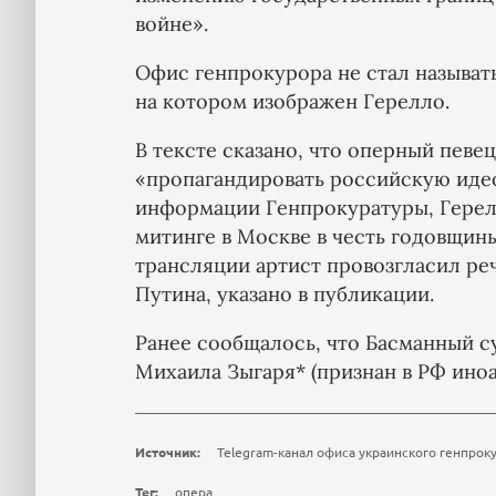
войне».
Офис генпрокурора не стал называт
на котором изображен Герелло.
В тексте сказано, что оперный певе
«пропагандировать российскую иде
информации Генпрокуратуры, Герелл
митинге в Москве в честь годовщины
трансляции артист провозгласил ре
Путина, указано в публикации.
Ранее сообщалось, что Басманный 
Михаила Зыгаря* (признан в РФ иноа
Источник:
Telegram-канал офиса украинского генпрок
Тег:
опера