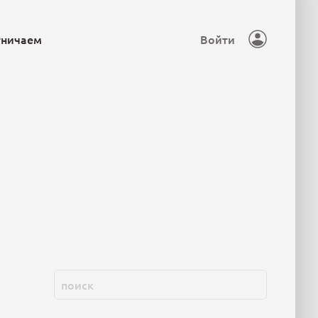
тничаем
Войти