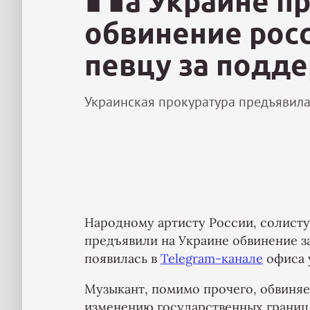
а Украине п
обвинение рос
певцу за подд
Украинская прокуратура предъявила
Народному артисту России, солист
предъявили на Украине обвинение 
появилась в
Telegram-канале
офиса 
Музыкант, помимо прочего, обвиняет
изменению государственных границ 