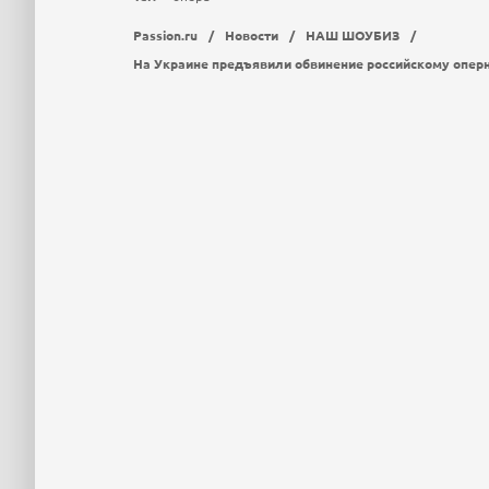
Passion.ru
/
Новости
/
НАШ ШОУБИЗ
/
На Украине предъявили обвинение российскому опер