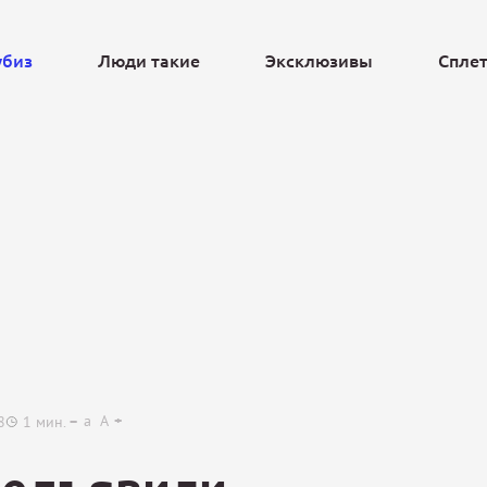
убиз
Люди такие
Эксклюзивы
Спле
Ещё
a
A
8
1
мин.