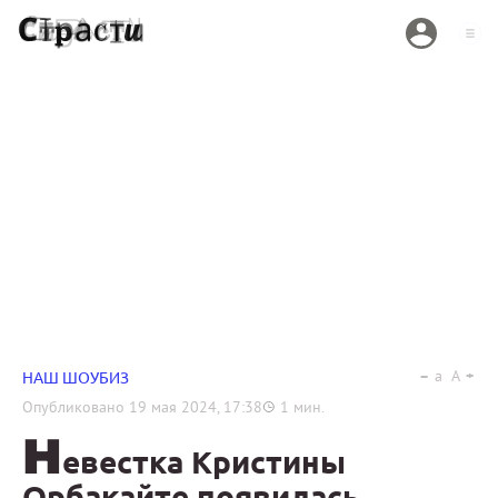
a
A
НАШ ШОУБИЗ
Опубликовано
19 мая 2024, 17:38
1
мин.
Н
евестка Кристины
Орбакайте появилась