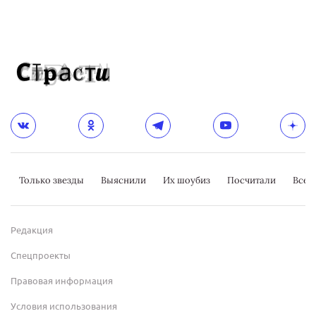
Только звезды
Выяснили
Их шоубиз
Посчитали
Всер
Редакция
Спецпроекты
Правовая информация
Условия использования