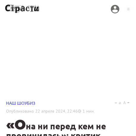
a
A
НАШ ШОУБИЗ
Опубликовано
22 апреля 2024, 22:46
1
мин.
«О
на ни перед кем не
провинилась»: критик