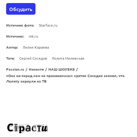
Обсудить
Источник фото:
Starface.ru
Источник:
mk.ru
Автор:
Лилия Караева
Теги:
Сергей Соседов
Лолита Милявская
Passion.ru
/
Новости
/
НАШ ШОУБИЗ
/
«Она ни перед кем не провинилась»: критик Соседов заявил, что
Лолиту вернули на ТВ