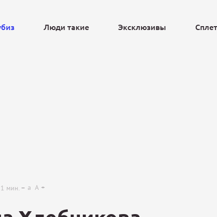
убиз
Люди такие
Эксклюзивы
Спле
Ещё
a
A
1
мин.