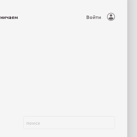
тничаем
Войти