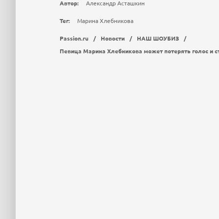
Автор:
Александр Асташкин
Тег:
Марина Хлебникова
Passion.ru
/
Новости
/
НАШ ШОУБИЗ
/
Певица Марина Хлебникова может потерять голос и с