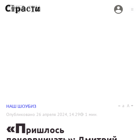
a
A
НАШ ШОУБИЗ
Опубликовано
26 апреля 2024, 14:29
1
мин.
«П
ришлось
понервничать»: Дмитрий