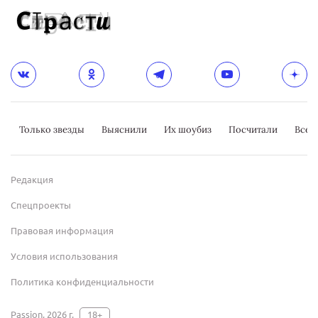
Только звезды
Выяснили
Их шоубиз
Посчитали
Всер
Редакция
Спецпроекты
Правовая информация
Условия использования
Политика конфиденциальности
Passion, 2026 г.
18+