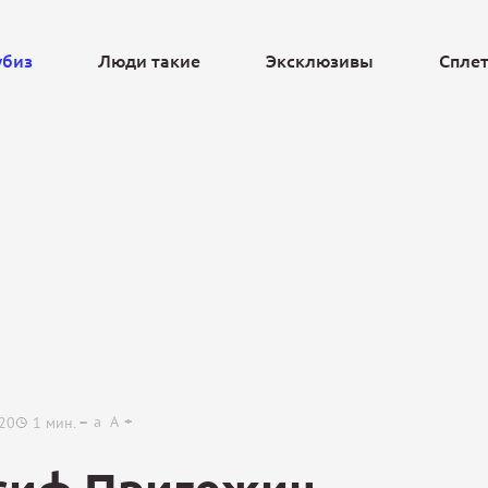
убиз
Люди такие
Эксклюзивы
Спле
Ещё
a
A
:20
1
мин.