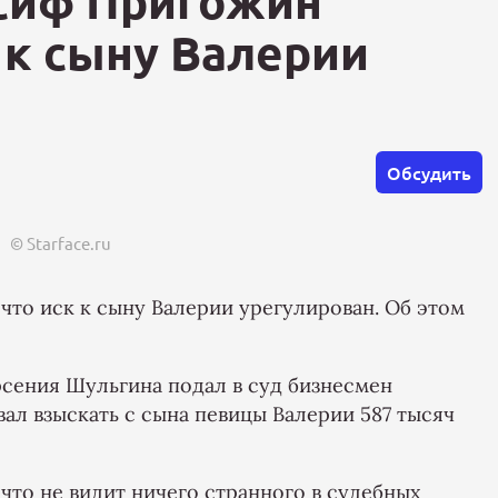
сиф Пригожин
к к сыну Валерии
Обсудить
© Starface.ru
то иск к сыну Валерии урегулирован. Об этом
Арсения Шульгина подал в суд бизнесмен
ал взыскать с сына певицы Валерии 587 тысяч
то не видит ничего странного в судебных