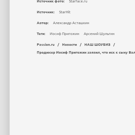
Источник фото:
Starface.ru
Источник:
StarHit
Автор:
Александр Асташкин
Теги:
Иосиф Пригожин
Арсений Шульгин
Passion.ru
/
Новости
/
НАШ ШОУБИЗ
/
Продюсер Иосиф Пригожин заявил, что иск к сыну Ва