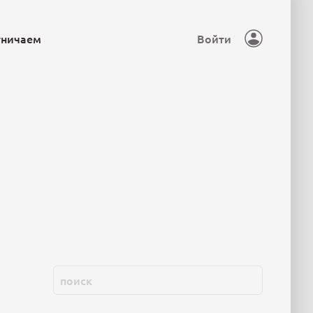
тничаем
Войти