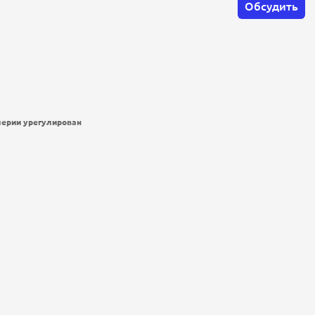
Обсудить
лерии урегулирован